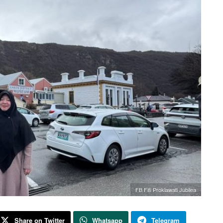
FB Fifi Proklawati Jubilea
Share on Twitter
Whatsapp
Telegram