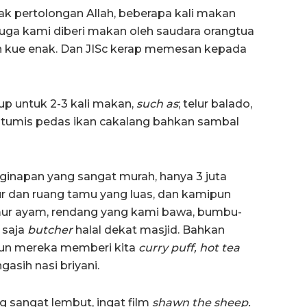
yak pertolongan Allah, beberapa kali makan
uga kami diberi makan oleh saudara orangtua
n kue enak. Dan JISc kerap memesan kepada
p untuk 2-3 kali makan,
such as
; telur balado,
 tumis pedas ikan cakalang bahkan sambal
ginapan yang sangat murah, hanya 3 juta
 dan ruang tamu yang luas, dan kamipun
mur ayam, rendang yang kami bawa, bumbu-
 saja
butcher
halal dekat masjid. Bahkan
pun mereka memberi kita
curry puff, hot tea
asih nasi briyani.
g sangat lembut, ingat film
shawn the sheep.