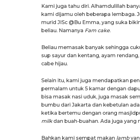
Kami juga tahu diri. Alhamdulillah ban
kami dijamu oleh beberapa lembaga. J
murid JISc @Bu Emma, yang suka biki
beliau. Namanya
Fam cake
.
Beliau memasak banyak sehingga cuku
sup sayur dan kentang, ayam rendang,
cabe hijau.
Selain itu, kami juga mendapatkan pen
permalam untuk 5 kamar dengan dapur
bisa masak nasi uduk, juga masak se
bumbu dari Jakarta dan kebetulan ada
ketika bertemu dengan orang masjid
milk
dan buah-buahan. Ada juga yang ng
Bahkan kami sempat makan
lamb
yan