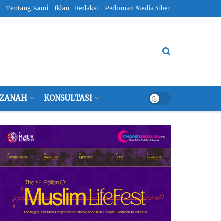
Tentang Kami
Iklan
Redaksi
Pedoman Media Siber
ZANAH
KONSULTASI