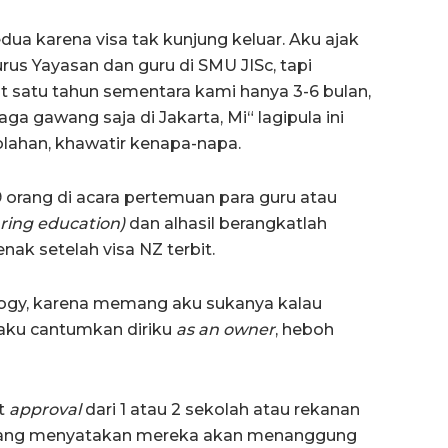
ua karena visa tak kunjung keluar. Aku ajak
rus Yayasan dan guru di SMU JISc, tapi
 satu tahun sementara kami hanya 3-6 bulan,
aga gawang saja di Jakarta, Mi“ lagipula ini
olahan, khawatir kenapa-napa.
 orang di acara pertemuan para guru atau
ring education)
dan alhasil berangkatlah
ak setelah visa NZ terbit.
ology, karena memang aku sukanya kalau
 aku cantumkan diriku
as an owner
, heboh
at
approval
dari 1 atau 2 sekolah atau rekanan
ang menyatakan mereka akan menanggung