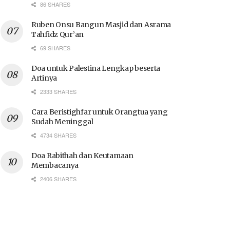
86 SHARES
Ruben Onsu Bangun Masjid dan Asrama
Tahfidz Qur’an
69 SHARES
Doa untuk Palestina Lengkap beserta
Artinya
2333 SHARES
Cara Beristighfar untuk Orangtua yang
Sudah Meninggal
4734 SHARES
Doa Rabithah dan Keutamaan
Membacanya
2406 SHARES