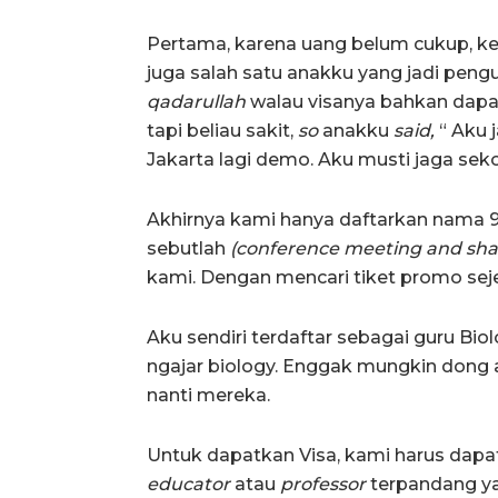
Pertama, karena uang belum cukup, ked
juga salah satu anakku yang jadi pengu
qadarullah
walau visanya bahkan dapat
tapi beliau sakit,
so
anakku
said,
“ Aku j
Jakarta lagi demo. Aku musti jaga sek
Akhirnya kami hanya daftarkan nama 9
sebutlah
(conference meeting and sha
kami. Dengan mencari tiket promo sejen
Aku sendiri terdaftar sebagai guru Bi
ngajar biology. Enggak mungkin dong
nanti mereka.
Untuk dapatkan Visa, kami harus dap
educator
atau
professor
terpandang y