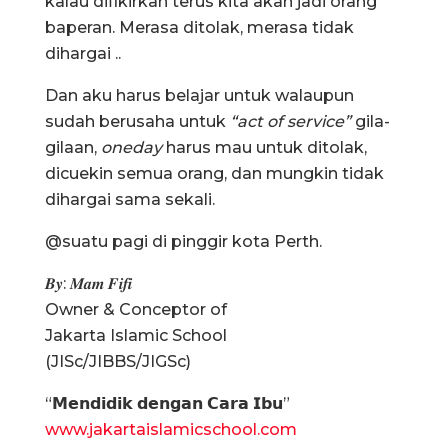
kalau difikirkan terus kita akan jadi orang
baperan. Merasa ditolak, merasa tidak
dihargai ..
Dan aku harus belajar untuk walaupun
sudah berusaha untuk
“act of service”
gila-
gilaan,
oneday
harus mau untuk ditolak,
dicuekin semua orang, dan mungkin tidak
dihargai sama sekali.
@suatu pagi di pinggir kota Perth.
𝑩𝒚: 𝑴𝒂𝒎 𝑭𝒊𝒇𝒊
Owner & Conceptor of
Jakarta Islamic School
(JISc/JIBBS/JIGSc)
“𝗠𝗲𝗻𝗱𝗶𝗱𝗶𝗸 𝗱𝗲𝗻𝗴𝗮𝗻 𝗖𝗮𝗿𝗮 𝗜𝗯𝘂”
www.jakartaislamicschool.com