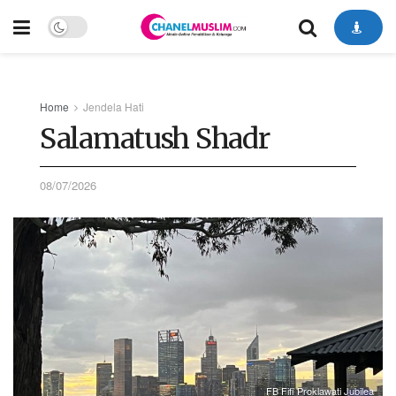
Home
Jendela Hati
Salamatush Shadr
08/07/2026
FB Fifi Proklawati Jubilea