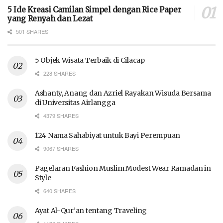
5 Ide Kreasi Camilan Simpel dengan Rice Paper
yang Renyah dan Lezat
501 SHARES
5 Objek Wisata Terbaik di Cilacap
228 SHARES
Ashanty, Anang dan Azriel Rayakan Wisuda Bersama
di Universitas Airlangga
4379 SHARES
124 Nama Sahabiyat untuk Bayi Perempuan
9067 SHARES
Pagelaran Fashion Muslim Modest Wear Ramadan in
Style
640 SHARES
Ayat Al-Qur’an tentang Traveling