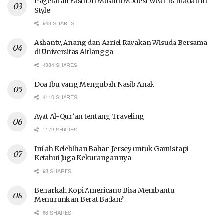
Pagelaran Fashion Muslim Modest Wear Ramadan in
Style
648 SHARES
Ashanty, Anang dan Azriel Rayakan Wisuda Bersama
di Universitas Airlangga
4384 SHARES
Doa Ibu yang Mengubah Nasib Anak
4110 SHARES
Ayat Al-Qur’an tentang Traveling
1179 SHARES
Inilah Kelebihan Bahan Jersey untuk Gamis tapi
Ketahui Juga Kekurangannya
68 SHARES
Benarkah Kopi Americano Bisa Membantu
Menurunkan Berat Badan?
68 SHARES