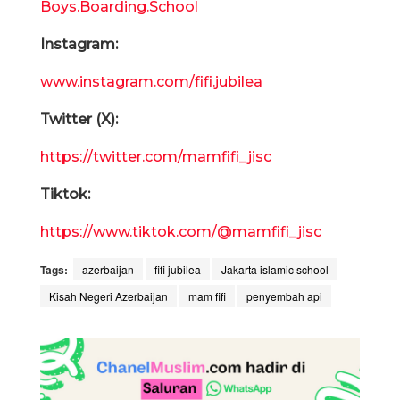
Boys.Boarding.School
Instagram:
www.instagram.com/fifi.jubilea
Twitter (X):
https://twitter.com/mamfifi_jisc
Tiktok:
https://www.tiktok.com/@mamfifi_jisc
Tags:
azerbaijan
fifi jubilea
Jakarta islamic school
Kisah Negeri Azerbaijan
mam fifi
penyembah api