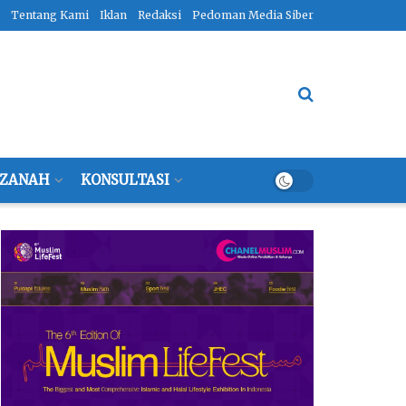
Tentang Kami
Iklan
Redaksi
Pedoman Media Siber
ZANAH
KONSULTASI