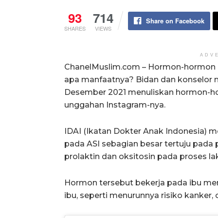
93
714
Share on Facebook
SHARES
VIEWS
ADV
ChanelMuslim.com – Hormon-hormon ap
apa manfaatnya? Bidan dan konselor 
Desember 2021 menuliskan hormon-ho
unggahan Instagram-nya.
IDAI (Ikatan Dokter Anak Indonesia) m
pada ASI sebagian besar tertuju pada p
prolaktin dan oksitosin pada proses l
Hormon tersebut bekerja pada ibu me
ibu, seperti menurunnya risiko kanker, o