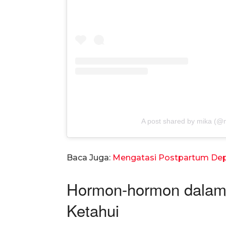
A post shared by mika (@m
Baca Juga:
Mengatasi Postpartum Dep
Hormon-hormon dalam 
Ketahui