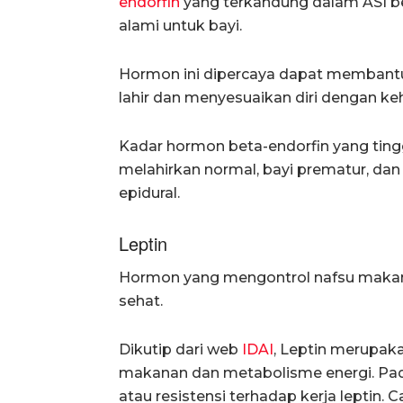
endorfin
yang terkandung dalam ASI be
alami untuk bayi.
Hormon ini dipercaya dapat membantu 
lahir dan menyesuaikan diri dengan keh
Kadar hormon beta-endorfin yang ting
melahirkan normal, bayi prematur, dan
epidural.
Leptin
Hormon yang mengontrol nafsu maka
sehat.
Dikutip dari web
IDAI
, Leptin merupa
makanan dan metabolisme energi. Pa
atau resistensi terhadap kerja leptin. C