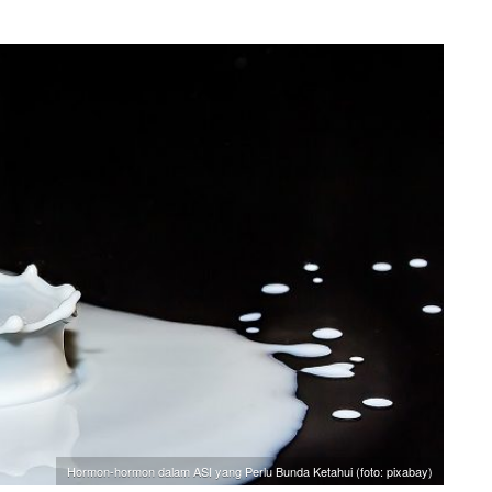
Hormon-hormon dalam ASI yang Perlu Bunda Ketahui (foto: pixabay)