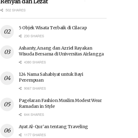
Renyah dan Lezat
502 SHARES
5 Objek Wisata Terbaik di Cilacap
230 SHARES
Ashanty, Anang dan Azriel Rayakan
Wisuda Bersama di Universitas Airlangga
4380 SHARES
124 Nama Sahabiyat untuk Bayi
Perempuan
9067 SHARES
Pagelaran Fashion Muslim Modest Wear
Ramadan in Style
644 SHARES
Ayat Al-Qur’an tentang Traveling
1177 SHARES