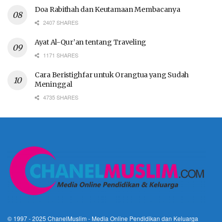
Doa Rabithah dan Keutamaan Membacanya
2407 SHARES
Ayat Al-Qur’an tentang Traveling
1171 SHARES
Cara Beristighfar untuk Orangtua yang Sudah
Meninggal
4735 SHARES
© 1997 - 2025
ChanelMuslim
- Media Online Pendidikan dan Keluarga