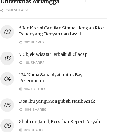
Universitas Airlangga
4288 SHARES
5 Ide Kreasi Camilan Simpel dengan Rice
Paper yang Renyah dan Lezat
292 SHARES
5 Objek Wisata Terbaik di Cilacap
188 SHARES
124 Nama Sahabiyat untuk Bayi
Perempuan
9049 SHARES
Doa Ibu yang Mengubah Nasib Anak
4098 SHARES
Shobrun Jamil, Bersabar Seperti Aisyah
323 SHARES