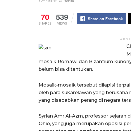
12/11/2015
Berita
in
70
539
Share on Facebook
SHARES
VIEWS
ADV
C
M
mosaik Romawi dan Bizantium kunonya
belum bisa ditentukan.
Mosaik-mosaik tersebut dilapisi terpal 
oleh para sukarelawan yang berusaha m
yang disebabkan perang di negara ters
Syrian Amr Al-Azm, professor sejarah d
Ohio, yang juga merupakan oposisi p