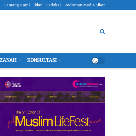
Tentang Kami
Iklan
Redaksi
Pedoman Media Siber
ZANAH
KONSULTASI