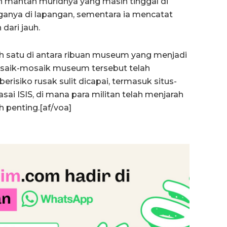
n mantan muridnya yang masih tinggal di
ganya di lapangan, sementara ia mencatat
ari jauh.
 satu di antara ribuan museum yang menjadi
osaik-mosaik museum tersebut telah
erisiko rusak sulit dicapai, termasuk situs-
asai ISIS, di mana para militan telah menjarah
 penting.[af/voa]