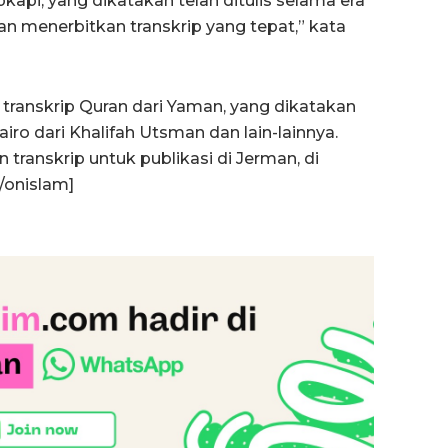
api, yang dikatakan telah ditulis selama era
an menerbitkan transkrip yang tepat,” kata
i transkrip Quran dari Yaman, yang dikatakan
 Kairo dari Khalifah Utsman dan lain-lainnya.
ranskrip untuk publikasi di Jerman, di
/onislam]