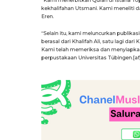
“Kami menerbitkan Quran di Istana Topk
kekhalifahan Utsmani. Kami meneliti d
Eren.
“Selain itu, kami meluncurkan publikas
berasal dari Khalifah Ali, satu lagi dari
Kami telah memeriksa dan menyiapkan t
perpustakaan Universitas Tübingen.[af