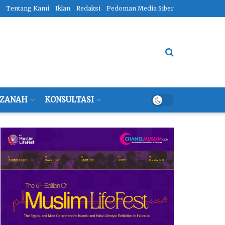
Tentang Kami
Iklan
Redaksi
Pedoman Media Siber
ZANAH
KONSULTASI