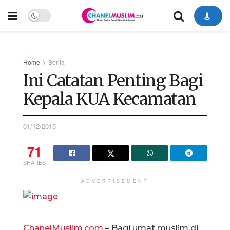
Home
Berita
Ini Catatan Penting Bagi
Kepala KUA Kecamatan
01/12/2015
71
SHARES
ADVERTISEMENT
ChanelMuslim.com
– Bagi umat muslim di