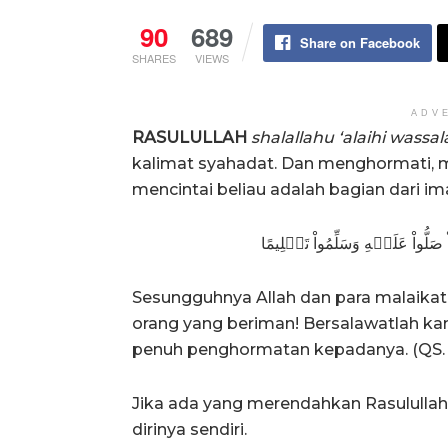
90
689
Share on Facebook
SHARES
VIEWS
ADV
RASULULLAH
shalallahu ‘alaihi wassa
kalimat syahadat. Dan menghormati, m
mencintai beliau adalah bagian dari im
واْ صَلُّواْ عَلَيۡهِ وَسَلِّمُواْ تَسۡلِيمًا
Sesungguhnya Allah dan para malaikat
orang yang beriman! Bersalawatlah k
penuh penghormatan kepadanya. (QS. 
Jika ada yang merendahkan Rasululla
dirinya sendiri.