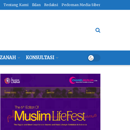
Tentang Kami
Iklan
Redaksi
Pedoman Media Siber
ZANAH
KONSULTASI