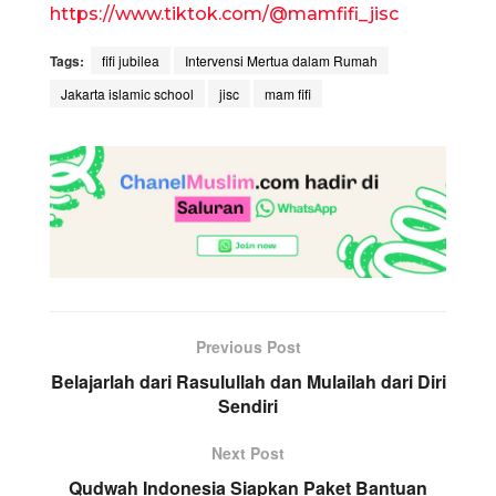
https://www.tiktok.com/@mamfifi_jisc
Tags:
fifi jubilea
Intervensi Mertua dalam Rumah
Jakarta islamic school
jisc
mam fifi
Previous Post
Belajarlah dari Rasulullah dan Mulailah dari Diri
Sendiri
Next Post
Qudwah Indonesia Siapkan Paket Bantuan