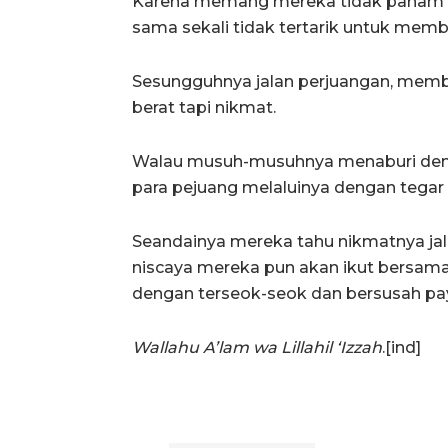
Karena memang mereka tidak paha
sama sekali tidak tertarik untuk memb
Sesungguhnya jalan perjuangan, membe
berat tapi nikmat.
Walau musuh-musuhnya menaburi dengan
para pejuang melaluinya dengan tegar
Seandainya mereka tahu nikmatnya jala
niscaya mereka pun akan ikut bersama
dengan terseok-seok dan bersusah pa
Wallahu A’lam wa Lillahil ‘Izzah
.[ind]