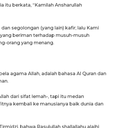
a itu berkata, “Kamilah Ansharullah
 dan segolongan (yang lain) kafir; lalu Kami
g yang beriman terhadap musuh-musuh
ng-orang yang menang.
mbela agama Allah, adalah bahasa Al Quran dan
man.
lah dari sifat lemah-, tapi itu medan
fitnya kembali ke manusianya baik dunia dan
rmidzi, bahwa Rasulullah shallallahu alaihi