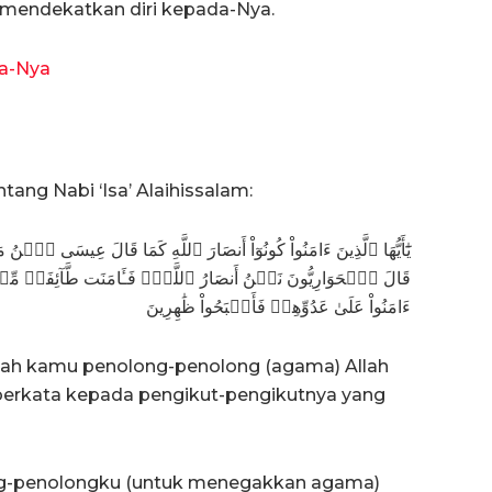
 mendekatkan diri kepada-Nya.
a-Nya
tang Nabi ‘Isa’ Alaihissalam:
يَٰٓأَيُّهَا ٱلَّذِينَ ءَامَنُواْ كُونُوٓاْ أَنصَارَ ٱللَّهِ كَمَا قَالَ عِيسَى ٱ
قَالَ ٱلۡحَوَارِيُّونَ نَحۡنُ أَنصَارُ ٱللَّهِۖ فَـَٔامَنَت طَّآئِفَةٞ مِّنۢ بَ
ءَامَنُواْ عَلَىٰ عَدُوِّهِمۡ فَأَصۡبَحُواْ ظَٰهِرِينَ
ilah kamu penolong-penolong (agama) Allah
berkata kepada pengikut-pengikutnya yang
ng-penolongku (untuk menegakkan agama)