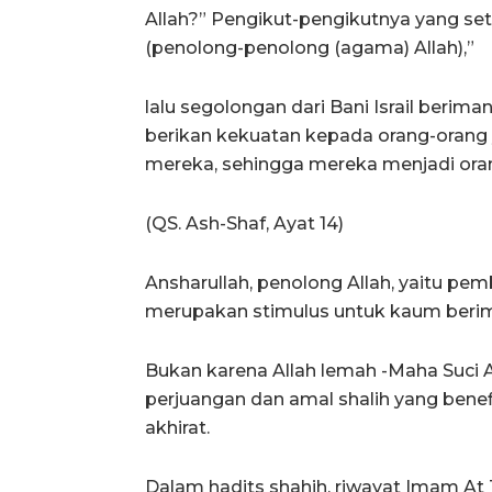
Allah?” Pengikut-pengikutnya yang seti
(penolong-penolong (agama) Allah),”
lalu segolongan dari Bani Israil beriman
berikan kekuatan kepada orang-oran
mereka, sehingga mereka menjadi ora
(QS. Ash-Shaf, Ayat 14)
Ansharullah, penolong Allah, yaitu pe
merupakan stimulus untuk kaum beri
Bukan karena Allah lemah -Maha Suci Al
perjuangan dan amal shalih yang bene
akhirat.
Dalam hadits shahih, riwayat Imam At Ti