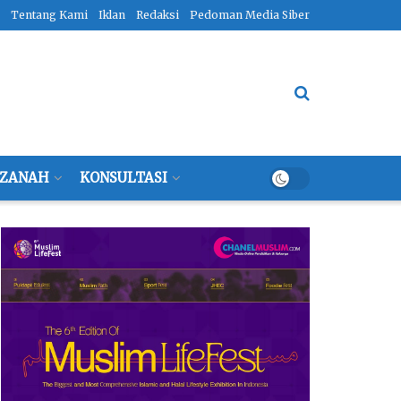
Tentang Kami
Iklan
Redaksi
Pedoman Media Siber
ZANAH
KONSULTASI