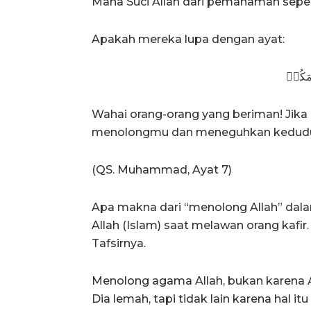
Maha Suci Allah dari pemahaman sepert
Apakah mereka lupa dengan ayat:
َامَكُمۡ
Wahai orang-orang yang beriman! Jika
menolongmu dan meneguhkan kedud
(QS. Muhammad, Ayat 7)
Apa makna dari “menolong Allah” dal
Allah (Islam) saat melawan orang kafir
Tafsirnya.
Menolong agama Allah, bukan karena 
Dia lemah, tapi tidak lain karena hal 