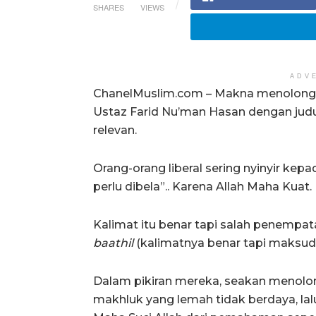
SHARES
VIEWS
ADV
ChanelMuslim.com – Makna menolong All
Ustaz Farid Nu’man Hasan dengan judul
relevan.
Orang-orang liberal sering nyinyir kepa
perlu dibela”.. Karena Allah Maha Kuat.
Kalimat itu benar tapi salah penempata
baathil
(kalimatnya benar tapi maksudn
Dalam pikiran mereka, seakan menolo
makhluk yang lemah tidak berdaya, la