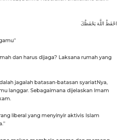
احْفَظْ اللَّهَ يَحْفَظْكَ
agamu”
lemah dan harus dijaga? Laksana rumah yang
alah jagalah batasan-batasan syariatNya,
kamu langgar. Sebagaimana dijelaskan Imam
ikam.
ng liberal yang menyinyir aktivis Islam
a.”