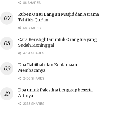
86 SHARES
Ruben Onsu Bangun Masjid dan Asrama
Tahfidz Qur’an
68 SHARES
Cara Beristighfar untuk Orangtua yang
Sudah Meninggal
4734 SHARES
Doa Rabithah dan Keutamaan
Membacanya
2406 SHARES
Doa untuk Palestina Lengkap beserta
Artinya
2333 SHARES