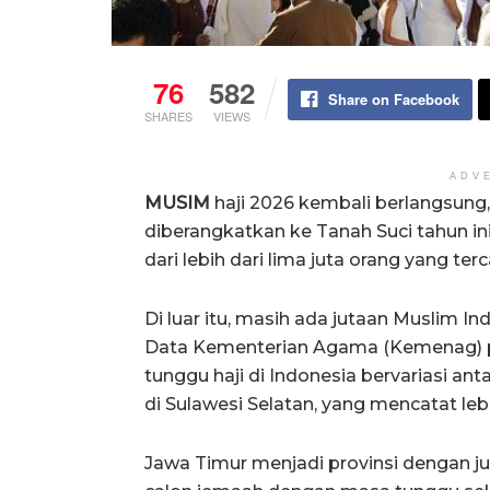
76
582
Share on Facebook
SHARES
VIEWS
ADV
MUSIM
haji 2026 kembali berlangsung
diberangkatkan ke Tanah Suci tahun in
dari lebih dari lima juta orang yang te
Di luar itu, masih ada jutaan Muslim I
Data Kementerian Agama (Kemenag) 
tunggu haji di Indonesia bervariasi ant
di Sulawesi Selatan, yang mencatat leb
Jawa Timur menjadi provinsi dengan juml