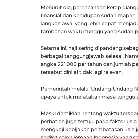
Menurut dia, perencanaan kerap diangg
finansial dan kehidupan sudah mapan. “P
langkah awal yang lebih cepat menjadi
tambahan waktu tunggu yang sudah pan
Selama ini, haji sering dipandang seba
berbagai tanggungjawab selesai. Namun
angka 221.000 per tahun dan jumlah p
tersebut dinilai tidak lagi relevan.
Pemerintah melalui Undang-Undang N
upaya untuk meratakan masa tunggu ant
Meski demikian, rentang waktu tersebut 
perhatian juga tertuju pada faktor usi
mengkaji kebijakan pembatasan usia j
sedikit calon jemaah Indonesia yang s