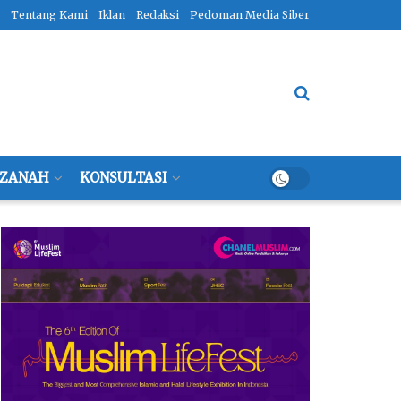
Tentang Kami
Iklan
Redaksi
Pedoman Media Siber
ZANAH
KONSULTASI