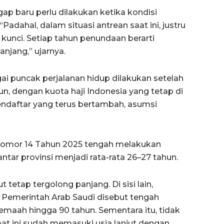
ap baru perlu dilakukan ketika kondisi
adahal, dalam situasi antrean saat ini, justru
 kunci. Setiap tahun penundaan berarti
jang,” ujarnya.
gai puncak perjalanan hidup dilakukan setelah
, dengan kuota haji Indonesia yang tetap di
endaftar yang terus bertambah, asumsi
omor 14 Tahun 2025 tengah melakukan
ar provinsi menjadi rata-rata 26–27 tahun.
tetap tergolong panjang. Di sisi lain,
a. Pemerintah Arab Saudi disebut tengah
emaah hingga 90 tahun. Sementara itu, tidak
aat ini sudah memasuki usia lanjut dengan