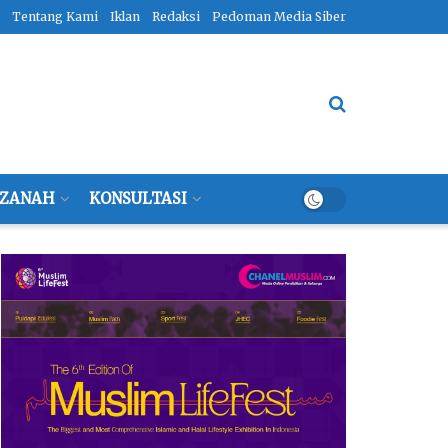
Tentang Kami
Iklan
Redaksi
Pedoman Media Siber
ZANAH
KONSULTASI