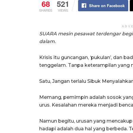
68
521
Share on Facebook
SHARES
VIEWS
ADV
SUARA mesin pesawat terdengar begitu 
dalam.
Krisis itu guncangan, ‘pukulan’, dan ba
tenggelam. Tanpa keterampilan yang m
Satu, Jangan terlalu Sibuk Menyalahka
Memang, pemimpin adalah sosok yang pa
urus. Kesalahan mereka menjadi benca
Namun begitu, urusan yang mencakup 
hadapi adalah dua hal yang berbeda. T