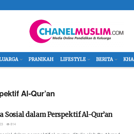
LUARGA
PRANIKAH
LIFESTYLE
BERITA
KHA
pektif Al-Qur’an
 Sosial dalam Perspektif Al-Qur’an
23
814