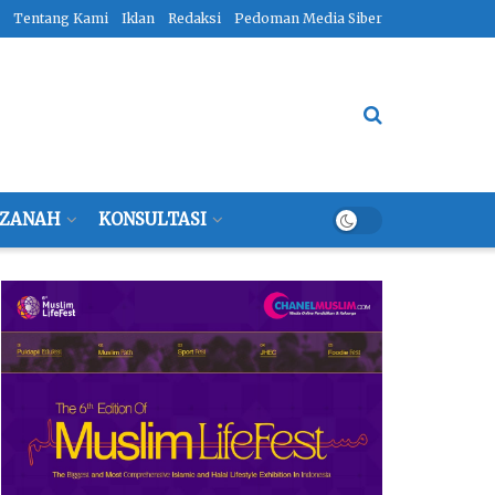
Tentang Kami
Iklan
Redaksi
Pedoman Media Siber
ZANAH
KONSULTASI