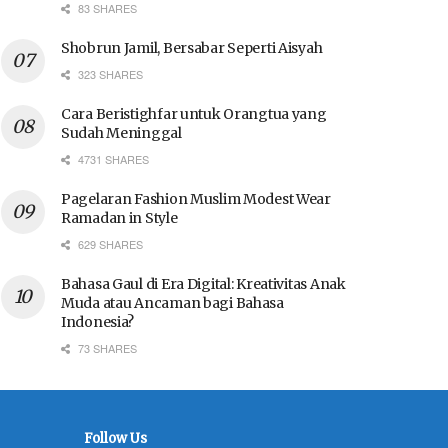
83 SHARES
Shobrun Jamil, Bersabar Seperti Aisyah
323 SHARES
Cara Beristighfar untuk Orangtua yang
Sudah Meninggal
4731 SHARES
Pagelaran Fashion Muslim Modest Wear
Ramadan in Style
629 SHARES
Bahasa Gaul di Era Digital: Kreativitas Anak
Muda atau Ancaman bagi Bahasa
Indonesia?
73 SHARES
Follow Us