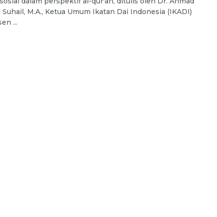
osial dalam perspektif al-qur'an, ditulis oleh Dr. Ahmad
i Suhail, M.A., Ketua Umum Ikatan Dai Indonesia (IKADI)
en ...