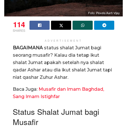
Foto: Pexels/Aarti Vijay
114
SHARES
ADVERTISEMENT
BAGAIMANA
status shalat Jumat bagi
seorang musafir? Kalau dia tetap ikut
shalat Jumat apakah setelah nya shalat
qadar Ashar atau dia ikut shalat Jumat tapi
niat qashar Zuhur Ashar.
Baca Juga:
Musafir dan Imam Baghdad,
Sang Imam Istighfar
Status Shalat Jumat bagi
Musafir