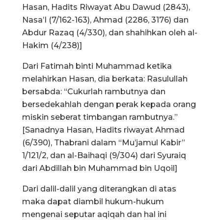
Hasan, Hadits Riwayat Abu Dawud (2843),
Nasa’I (7/162-163), Ahmad (2286, 3176) dan
Abdur Razaq (4/330), dan shahihkan oleh al-
Hakim (4/238)]
Dari Fatimah binti Muhammad ketika
melahirkan Hasan, dia berkata: Rasulullah
bersabda: “Cukurlah rambutnya dan
bersedekahlah dengan perak kepada orang
miskin seberat timbangan rambutnya.”
[Sanadnya Hasan, Hadits riwayat Ahmad
(6/390), Thabrani dalam “Mu’jamul Kabir”
1/121/2, dan al-Baihaqi (9/304) dari Syuraiq
dari Abdillah bin Muhammad bin Uqoil]
Dari dalil-dalil yang diterangkan di atas
maka dapat diambil hukum-hukum
mengenai seputar aqiqah dan hal ini