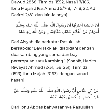
Dawud 2838, Tirmidzi 1552, Nasa’I 7/166,
Ibnu Majah 3165, Ahmad 5/7-8, 17-18, 22, Ad
Darimi 2/81, dan lain-lainnya]
أَنَّ عَائِشَةَ أَخْبَرَتْهَا أَنَّ رَسُولَ اللَّهِ صَلَّى اللَّهُ عَلَيْهِ وَسَلَّمَ
أَمَرَهُمْ عَنْ الْغُلَامِ شَاتَانِ مُكَافِئَتَانِ وَعَنْ الْجَارِيَةِ شَاةٌ
Dari Aisyah dia berkata : Rasulullah
bersabda: “Bayi laki-laki diaqiqahi dengan
dua kambing yang sama dan bayi
perempuan satu kambing.” [Shahih, Hadits
Riwayat Ahmad (2/31, 158, 251), Tirmidzi
(1513), Ibnu Majah (3163), dengan sanad
hasan]
عَنْ ابْنِ عَبَّاسٍ أَنَّ رَسُولَ اللَّهِ صَلَّى اللَّهُ عَلَيْهِ وَسَلَّمَ عَقَّ
عَنْ الْحَسَنِ وَالْحُسَيْنِ كَبْشًا كَبْشًا
Dari Ibnu Abbas bahwasannya Rasulullah