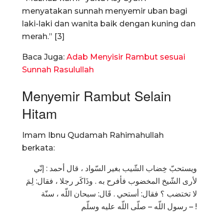
menyatakan sunnah menyemir uban bagi
laki-laki dan wanita baik dengan kuning dan
merah.” [3]
Baca Juga:
Adab Menyisir Rambut sesuai
Sunnah Rasulullah
Menyemir Rambut Selain
Hitam
Imam Ibnu Qudamah Rahimahullah
berkata:
ويستحبّ خِضاب الشّيب بغير السّواد ، قال أحمد : إنّي
لأرى الشّيخ المخضوب فأفرح به . وذَاكَر رجلا ، فقال: لِمَ
لا تختضب ؟ فقال: أستحي . قَال: سبحان اللّه ، سنّة
رسول اللّه – صلّى اللّه عليه وسلّم – !