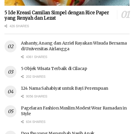
5 Ide Kreasi Camilan Simpel dengan Rice Paper
yang Renyah dan Lezat
426 SHARES
Ashanty, Anang dan Azriel Rayakan Wisuda Bersama
di Universitas Airlangga
4361 SHARES
5 Objek Wisata Terbaik di Cilacap
202 SHARES
124 Nama Sahabiyat untuk Bayi Perempuan
9056 SHARES
Pagelaran Fashion Muslim Modest Wear Ramadan in
Style
634 SHARES
Doa Ibu yang Mengubah Nasib Anak