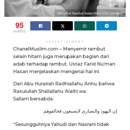
Menyemir Rambut Selain Hitam (foto: pixabay)
95
SHARES
ADVERTISEMENT
ChanelMuslim.com – Menyemir rambut
selain hitam juga merupakan bagian dari
adab terhadap rambut. Ustaz Farid Nu’man
Hasan menjelaskan mengenai hal ini.
Dari Abu Hurairah Radhiallahu ‘Anhu, bahwa
Rasulullah Shallallahu ‘Alaihi wa
Sallam bersabda:
إن اليهود والنصارى لايصبغون فخالفوهم
“Sesungguhnya Yahudi dan Nasrani tidak