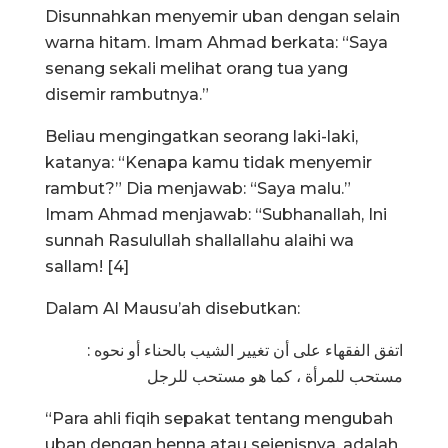
Disunnahkan menyemir uban dengan selain
warna hitam. Imam Ahmad berkata: “Saya
senang sekali melihat orang tua yang
disemir rambutnya.”
Beliau mengingatkan seorang laki-laki,
katanya: “Kenapa kamu tidak menyemir
rambut?” Dia menjawab: “Saya malu.”
Imam Ahmad menjawab: “Subhanallah, Ini
sunnah Rasulullah shallallahu alaihi wa
sallam! [4]
Dalam Al Mausu’ah disebutkan:
اتفق الفقهاء على أن تغيير الشيب بالحناء أو نحوه :
مستحب للمرأة ، كما هو مستحب للرجل
“Para ahli fiqih sepakat tentang mengubah
uban dengan henna atau sejenisnya, adalah