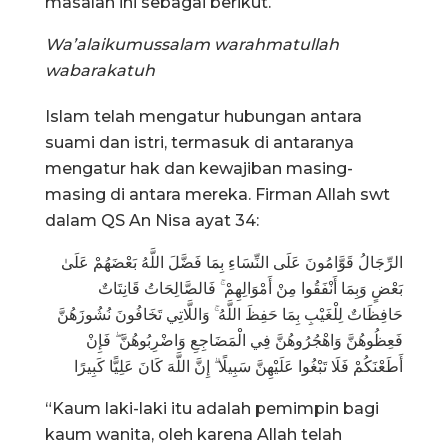
masalah ini sebagai berikut.
Wa’alaikumussalam warahmatullah
wabarakatuh
Islam telah mengatur hubungan antara
suami dan istri, termasuk di antaranya
mengatur hak dan kewajiban masing-
masing di antara mereka. Firman Allah swt
dalam QS An Nisa ayat 34:
الرِّجَالُ قَوَّامُونَ عَلَى النِّسَاءِ بِمَا فَضَّلَ اللَّهُ بَعْضَهُمْ عَلَىٰ
بَعْضٍ وَبِمَا أَنْفَقُوا مِنْ أَمْوَالِهِمْ ۚ فَالصَّالِحَاتُ قَانِتَاتٌ
حَافِظَاتٌ لِلْغَيْبِ بِمَا حَفِظَ اللَّهُ ۚ وَاللَّاتِي تَخَافُونَ نُشُوزَهُنَّ
فَعِظُوهُنَّ وَاهْجُرُوهُنَّ فِي الْمَضَاجِعِ وَاضْرِبُوهُنَّ ۖ فَإِنْ
أَطَعْنَكُمْ فَلَا تَبْغُوا عَلَيْهِنَّ سَبِيلًا ۗ إِنَّ اللَّهَ كَانَ عَلِيًّا كَبِيرًا
“Kaum laki-laki itu adalah pemimpin bagi
kaum wanita, oleh karena Allah telah