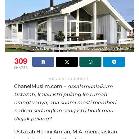
6 Adab Bertamu Seorang Muslim (foto: pixabay/Monika Schroder)
309
SHARES
ADVERTISEMENT
ChanelMuslim.com –
Assalamualaikum
Ustazah, kalau istri pulang ke rumah
orangtuanya, apa suami mesti memberi
nafkah sedangkan sang istri tidak mau
diajak pulang?
Ustazah Herlini Amran, M.A. menjelaskan