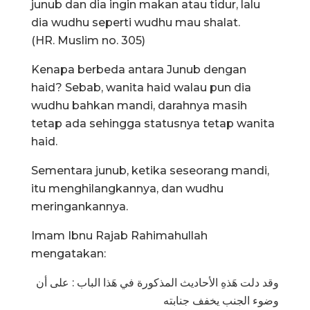
junub dan dia ingin makan atau tidur, lalu
dia wudhu seperti wudhu mau shalat.
(HR. Muslim no. 305)
Kenapa berbeda antara Junub dengan
haid? Sebab, wanita haid walau pun dia
wudhu bahkan mandi, darahnya masih
tetap ada sehingga statusnya tetap wanita
haid.
Sementara junub, ketika seseorang mandi,
itu menghilangkannya, dan wudhu
meringankannya.
Imam Ibnu Rajab Rahimahullah
mengatakan:
وقد دلت هَذهِ الأحاديث المذكورة في هَذا الباب : على أن
وضوء الجنب يخفف جنابته