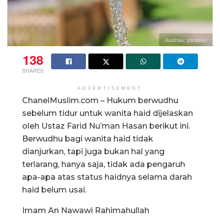
(ilustrasi: pixabay)
138
SHARES
ADVERTISEMENT
ChanelMuslim.com – Hukum berwudhu
sebelum tidur untuk wanita haid dijelaskan
oleh Ustaz Farid Nu’man Hasan berikut ini.
Berwudhu bagi wanita haid tidak
dianjurkan, tapi juga bukan hal yang
terlarang, hanya saja, tidak ada pengaruh
apa-apa atas status haidnya selama darah
haid belum usai.
Imam An Nawawi Rahimahullah