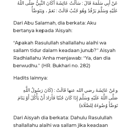
عَنْ أَبِي سَلَمَةَ قَالَ : سَأَلْتُ عَائِشَةَ أَكَانَ النَّبِيُّ صَلَّى اللَّهُ
عَلَيْهِ وَسَلَّمَ يَرْقُدُ وَهُوَ جُنُبٌ قَالَتْ : نَعَمْ ، وَيَتَوَضَّأُ
Dari Abu Salamah, dia berkata: Aku
bertanya kepada ‘Aisyah:
“Apakah Rasulullah shallallahu alaihi wa
sallam tidur dalam keadaan junub?” Aisyah
Radhiallahu ‘Anha menjawab: “Ya, dan dia
berwudhu.” (HR. Bukhari no. 282)
Hadits lainnya:
وعَنْ عَائِشَةَ رضي الله عنها قَالَتْ : (كَانَ رَسُولُ اللَّهِ
صَلَّى اللَّهُ عَلَيْهِ وَسَلَّمَ إِذَا كَانَ جُنُبًا فَأَرَادَ أَنْ يَأْكُلَ أَوْ يَنَامَ
تَوَضَّأَ وُضُوءَهُ لِلصَّلَاة)
Dari Aisyah dia berkata: Dahulu Rasulullah
shallallahu alaihi wa sallam jika keadaan