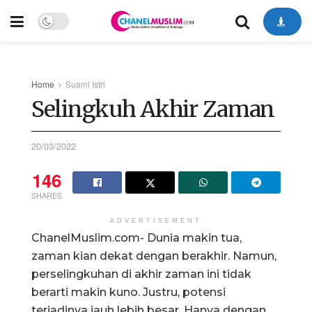
Home
Suami Istri
Selingkuh Akhir Zaman
20/03/2022
146
SHARES
ADVERTISEMENT
ChanelMuslim.com- Dunia makin tua,
zaman kian dekat dengan berakhir. Namun,
perselingkuhan di akhir zaman ini tidak
berarti makin kuno. Justru, potensi
terjadinya jauh lebih besar. Hanya dengan