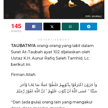
(foto: pixabay)
145
SHARES
ADVERTISEMENT
TAUBATNYA
orang-orang yang labil dalam
Surat At-Taubah ayat 102 dijelaskan oleh
Ustaz K.H. Aunur Rafiq Saleh Tamhid, Lc.
berikut ini.
Firman Allah:
وَاٰ خَرُوْنَ اعْتَرَفُوْا بِذُنُوْبِهِمْ خَلَطُوْا عَمَلًا صَا لِحًـا وَّاٰخَرَ
سَيِّئًا ۗ عَسَى اللّٰهُ اَنْ يَّتُوْبَ عَلَيْهِمْ ۗ اِنَّ اللّٰهَ غَفُوْرٌ رَّحِيْمٌ
“Dan (ada pula) orang lain yang mengakui