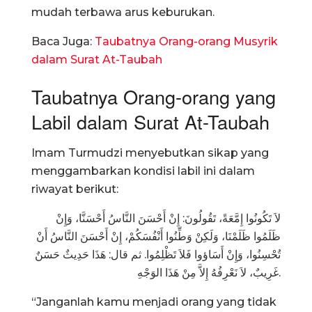
mudah terbawa arus keburukan.
Baca Juga:
Taubatnya Orang-orang Musyrik
dalam Surat At-Taubah
Taubatnya Orang-orang yang
Labil dalam Surat At-Taubah
Imam Turmudzi menyebutkan sikap yang
menggambarkan kondisi labil ini dalam
riwayat berikut:
لاَ تَكُونُوا إِمَّعَةً، تَقُولُونَ: إِنْ أَحْسَنَ النَّاسُ أَحْسَنَّا، وَإِنْ
ظَلَمُوا ظَلَمْنَا، وَلَكِنْ وَطِّنُوا أَنْفُسَكُمْ، إِنْ أَحْسَنَ النَّاسُ أَنْ
تُحْسِنُوا، وَإِنْ أَسَاؤوا فَلاَ تَظْلِمُوا. ثم قال: هَذَا حَدِيثٌ حَسَنٌ
غَرِيبٌ، لاَ نَعْرِفُهُ إِلاَّ مِنْ هَذَا الوَجْهِ.
“Janganlah kamu menjadi orang yang tidak