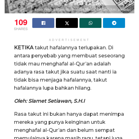
Lebih Penting Mana, Ibadah atau Merawat Anak? (foto: pixabay)
109
SHARES
ADVERTISEMENT
KETIKA
takut hafalannya terlupakan. Di
antara penyebab yang membuat seseorang
tidak mau menghafal al-Qur’an adalah
adanya rasa takut jika suatu saat nanti ia
tidak bisa menjaga hafalannya, takut
hafalannya lupa bahkan hilang.
Oleh: Slamet Setiawan, S.H.I
Rasa takut ini bukan hanya dapat menimpa
mereka yang punya keinginan untuk
menghafal al-Qur’an dan belum sempat
memulainya karena masih ragu, tetapi juga