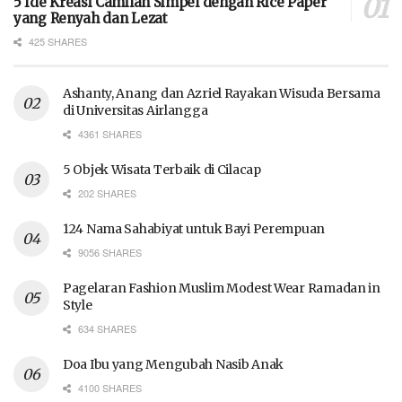
5 Ide Kreasi Camilan Simpel dengan Rice Paper
yang Renyah dan Lezat
425 SHARES
Ashanty, Anang dan Azriel Rayakan Wisuda Bersama
di Universitas Airlangga
4361 SHARES
5 Objek Wisata Terbaik di Cilacap
202 SHARES
124 Nama Sahabiyat untuk Bayi Perempuan
9056 SHARES
Pagelaran Fashion Muslim Modest Wear Ramadan in
Style
634 SHARES
Doa Ibu yang Mengubah Nasib Anak
4100 SHARES