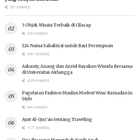
501 SHARES
5 Objek Wisata Terbaik di Cilacap
229 SHARES
124 Nama Sahabiyat untuk Bayi Perempuan
9067 SHARES
Ashanty, Anang dan Azriel Rayakan Wisuda Bersama
di Universitas Airlangga
4379 SHARES
Pagelaran Fashion Muslim Modest Wear Ramadan in
Style
644 SHARES
Ayat Al-Qur’an tentang Traveling
1177 SHARES
Doa Ibu yang Mengubah Nasib Anak