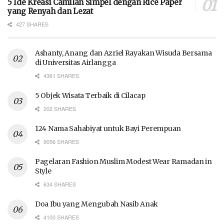
5 Ide Kreasi Camilan Simpel dengan Rice Paper
yang Renyah dan Lezat
427 SHARES
Ashanty, Anang dan Azriel Rayakan Wisuda Bersama
di Universitas Airlangga
4361 SHARES
5 Objek Wisata Terbaik di Cilacap
202 SHARES
124 Nama Sahabiyat untuk Bayi Perempuan
9056 SHARES
Pagelaran Fashion Muslim Modest Wear Ramadan in
Style
634 SHARES
Doa Ibu yang Mengubah Nasib Anak
4100 SHARES