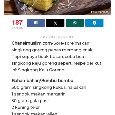
Foto: Kompas
187
SHARES
ADVERTISEMENT
Chanelmuslim.com
-Sore-sore makan
singkong goreng panas memang enak.
Tapi supaya tidak bosan, coba buat
singkong keju goreng seperti respe berikut
ini: Singkong Keju Goreng.
Bahan-bahan/Bumbu-bumbu
:
500 gram singkong kukus, haluskan
1 sendok makan margarin
50 gram gula pasir
2 kuning telur
1 sendok makan wijen