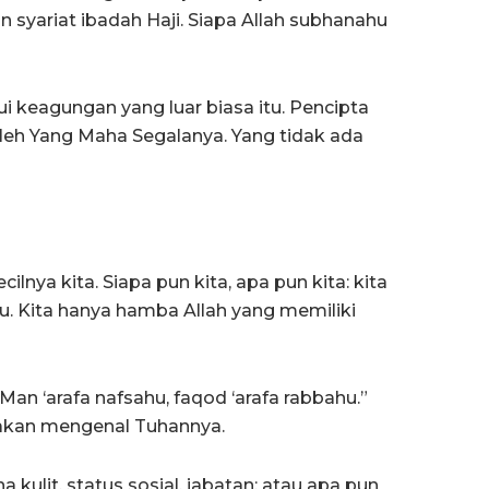
syariat ibadah Haji. Siapa Allah subhanahu
ui keagungan yang luar biasa itu. Pencipta
oleh Yang Maha Segalanya. Yang tidak ada
ilnya kita. Siapa pun kita, apa pun kita: kita
tu. Kita hanya hamba Allah yang memiliki
n ‘arafa nafsahu, faqod ‘arafa rabbahu.”
 akan mengenal Tuhannya.
na kulit, status sosial, jabatan; atau apa pun