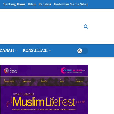
Tentang Kami
Iklan
Redaksi
Pedoman Media Siber
ZANAH
KONSULTASI