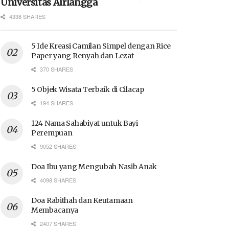
Universitas Airlangga
4338 SHARES
5 Ide Kreasi Camilan Simpel dengan Rice
Paper yang Renyah dan Lezat
370 SHARES
5 Objek Wisata Terbaik di Cilacap
194 SHARES
124 Nama Sahabiyat untuk Bayi
Perempuan
9052 SHARES
Doa Ibu yang Mengubah Nasib Anak
4098 SHARES
Doa Rabithah dan Keutamaan
Membacanya
2407 SHARES