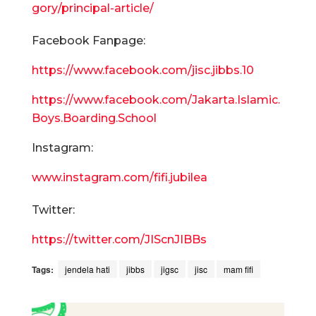
gory/principal-article/
Facebook Fanpage:
https://www.facebook.com/jisc.jibbs.10
https://www.facebook.com/Jakarta.Islamic.
Boys.Boarding.School
Instagram:
www.instagram.com/fifi.jubilea
Twitter:
https://twitter.com/JIScnJIBBs
Tags:
jendela hati
jibbs
jigsc
jisc
mam fifi