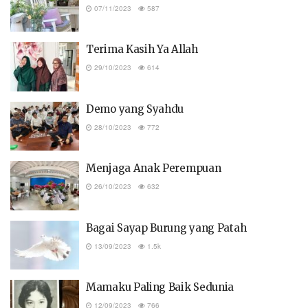
07/11/2023
587
Terima Kasih Ya Allah
29/10/2023
614
Demo yang Syahdu
28/10/2023
772
Menjaga Anak Perempuan
26/10/2023
632
Bagai Sayap Burung yang Patah
13/09/2023
1.5k
Mamaku Paling Baik Sedunia
12/09/2023
766