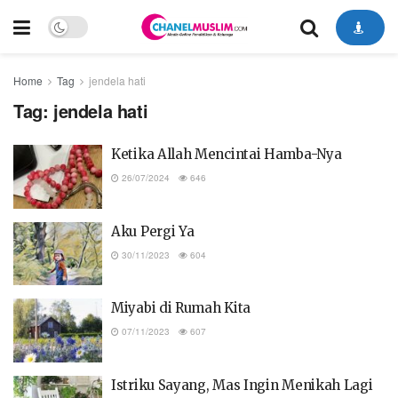
Home
Tag
jendela hati
Tag:
jendela hati
Ketika Allah Mencintai Hamba-Nya
26/07/2024
646
Aku Pergi Ya
30/11/2023
604
Miyabi di Rumah Kita
07/11/2023
607
Istriku Sayang, Mas Ingin Menikah Lagi