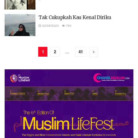
Tak Cukupkah Kau Kenal Diriku
02/09/2023
790
1
2
…
41