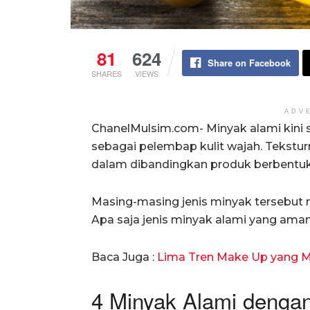
81
624
Share on Facebook
SHARES
VIEWS
ADV
ChanelMulsim.com- Minyak alami kini sa
sebagai pelembap kulit wajah. Teksturn
dalam dibandingkan produk berbentuk
Masing-masing jenis minyak tersebut m
Apa saja jenis minyak alami yang aman
Baca Juga :
Lima Tren Make Up yang M
4 Minyak Alami denga