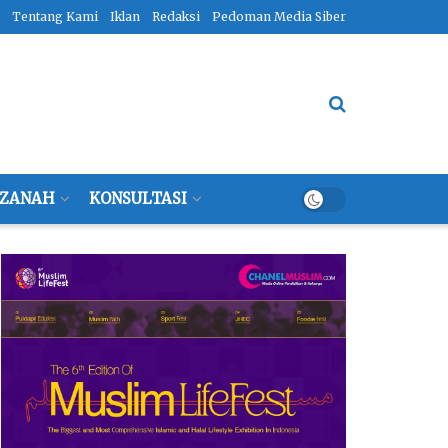
Tentang Kami
Iklan
Redaksi
Pedoman Media Siber
ZANAH
KONSULTASI