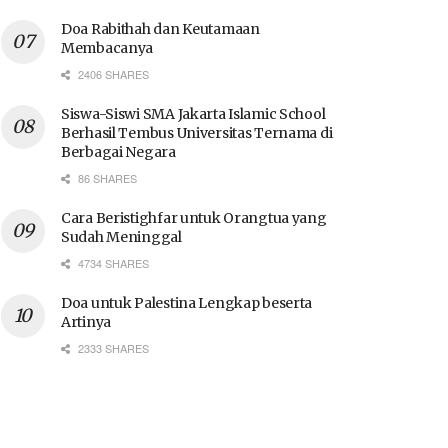
Doa Rabithah dan Keutamaan
Membacanya
2406 SHARES
Siswa-Siswi SMA Jakarta Islamic School
Berhasil Tembus Universitas Ternama di
Berbagai Negara
86 SHARES
Cara Beristighfar untuk Orangtua yang
Sudah Meninggal
4734 SHARES
Doa untuk Palestina Lengkap beserta
Artinya
2333 SHARES