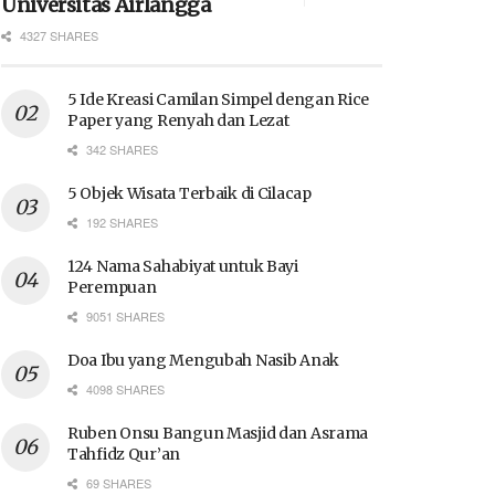
Universitas Airlangga
4327 SHARES
5 Ide Kreasi Camilan Simpel dengan Rice
Paper yang Renyah dan Lezat
342 SHARES
5 Objek Wisata Terbaik di Cilacap
192 SHARES
124 Nama Sahabiyat untuk Bayi
Perempuan
9051 SHARES
Doa Ibu yang Mengubah Nasib Anak
4098 SHARES
Ruben Onsu Bangun Masjid dan Asrama
Tahfidz Qur’an
69 SHARES