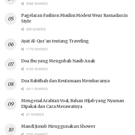
9066 SHARES
Pagelaran Fashion Muslim Modest Wear Ramadan in
Style
639 SHARES
Ayat Al-Qur’an tentang Traveling
1176 SHARES
Doa Ibu yang Mengubah Nasib Anak
4105 SHARES
Doa Rabithah dan Keutamaan Membacanya
2411 SHARES
Mengenal Arabian Voal, Bahan Hijab yang Nyaman
Dipakai dan Cara Merawatnya
67 SHARES
Mandi Junub Menggunakan Shower
5220 SHARES