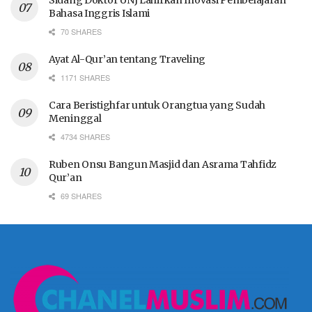
Sidang Doktor UNJ Lahirkan Inovasi Pembelajaran
Bahasa Inggris Islami
70 SHARES
Ayat Al-Qur’an tentang Traveling
1171 SHARES
Cara Beristighfar untuk Orangtua yang Sudah
Meninggal
4734 SHARES
Ruben Onsu Bangun Masjid dan Asrama Tahfidz
Qur’an
69 SHARES