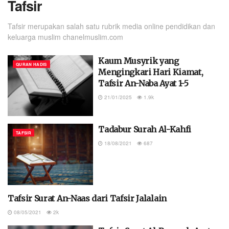
Tafsir
Tafsir merupakan salah satu rubrik media online pendidikan dan
keluarga muslim chanelmuslim.com
Kaum Musyrik yang
QURAN HADIS
Mengingkari Hari Kiamat,
Tafsir An-Naba Ayat 1-5
21/01/2025
1.9k
Tadabur Surah Al-Kahfi
TAFSIR
18/08/2021
687
Tafsir Surat An-Naas dari Tafsir Jalalain
TAFSIR
08/05/2021
2k