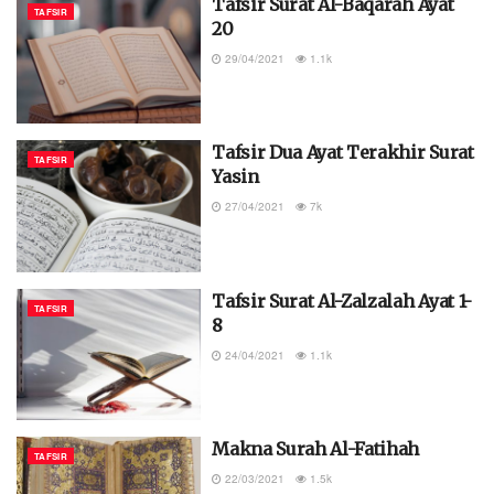
Tafsir Surat Al-Baqarah Ayat
TAFSIR
20
29/04/2021
1.1k
Tafsir Dua Ayat Terakhir Surat
TAFSIR
Yasin
27/04/2021
7k
Tafsir Surat Al-Zalzalah Ayat 1-
TAFSIR
8
24/04/2021
1.1k
Makna Surah Al-Fatihah
TAFSIR
22/03/2021
1.5k