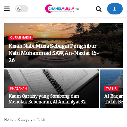
QURAN HADIS
Kisah Nabi Musa Sebagai Penghibur
Nabi Muhammad SAW, An-Naziat 16-
26
KHAZANAH
TAFSIR
Kaum Quraisy yang Sombong dan
Al-Baqarah
Menolak Kebenaran, Al Anfal Ayat 32
Tidak Ber
Home
Category
Tafsir