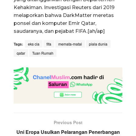
Kehakiman. Investigasi Reuters dari 2019
melaporkan bahwa DarkMatter meretas
ponsel dan komputer Emir Qatar,
saudaranya, dan pejabat FIFA.[ah/ap]
Tags:
eks cia
fifa
memata-matai
piala dunia
qatar
Tuan Rumah
Previous Post
Uni Eropa Usulkan Pelarangan Penerbangan