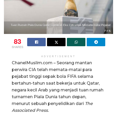
Tuan Rumah Piala Dunia Qatar Gunakan Eks CIA untuk Memata-matai Pejabat
FIFA
83
SHARES
ADVERTISEMENT
ChanelMuslim.com – Seorang mantan
perwira CIA telah memata-matai para
pejabat tinggi sepak bola FIFA selama
bertahun-tahun saat bekerja untuk Qatar,
negara kecil Arab yang menjadi tuan rumah
turnamen Piala Dunia tahun depan,
menurut sebuah penyelidikan dari
The
Associated Press.