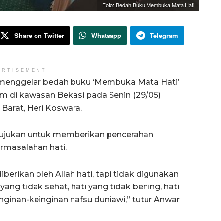
Foto: Bedah Buku Membuka Mata Hati
Share on Twitter
Whatsapp
Telegram
ERTISEMENT
menggelar bedah buku ‘Membuka Mata Hati’
um di kawasan Bekasi pada Senin (29/05)
arat, Heri Koswara.
itujukan untuk memberikan pencerahan
masalahan hati.
berikan oleh Allah hati, tapi tidak digunakan
ang tidak sehat, hati yang tidak bening, hati
einginan-keinginan nafsu duniawi,” tutur Anwar