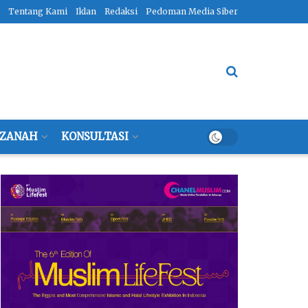
Tentang Kami
Iklan
Redaksi
Pedoman Media Siber
ZANAH
KONSULTASI