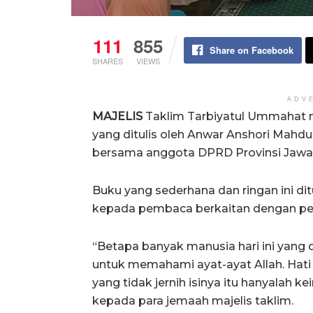
111
855
Share on Facebook
SHARES
VIEWS
ADV
MAJELIS
Taklim Tarbiyatul Ummahat 
yang ditulis oleh Anwar Anshori Mahd
bersama anggota DPRD Provinsi Jawa B
Buku yang sederhana dan ringan ini d
kepada pembaca berkaitan dengan per
“Betapa banyak manusia hari ini yang di
untuk memahami ayat-ayat Allah. Hati y
yang tidak jernih isinya itu hanyalah k
kepada para jemaah majelis taklim.