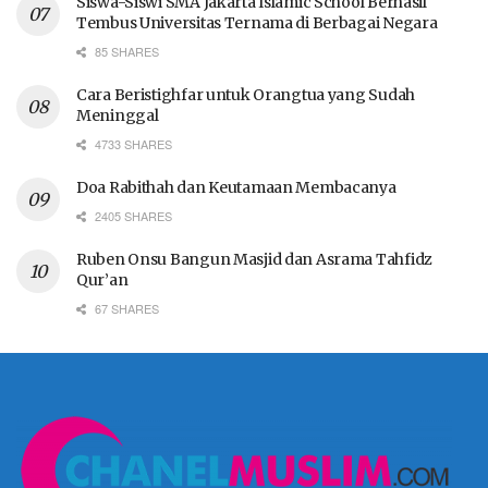
Siswa-Siswi SMA Jakarta Islamic School Berhasil
Tembus Universitas Ternama di Berbagai Negara
85 SHARES
Cara Beristighfar untuk Orangtua yang Sudah
Meninggal
4733 SHARES
Doa Rabithah dan Keutamaan Membacanya
2405 SHARES
Ruben Onsu Bangun Masjid dan Asrama Tahfidz
Qur’an
67 SHARES