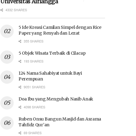
Universitas Airlangga
4332 SHARES
5 Ide Kreasi Camilan Simpel dengan Rice
Paper yang Renyah dan Lezat
355 SHARES
5 Objek Wisata Terbaik di Cilacap
193 SHARES
124 Nama Sahabiyat untuk Bayi
Perempuan
9051 SHARES
Doa Ibu yang Mengubah Nasib Anak
4098 SHARES
Ruben Onsu Bangun Masjid dan Asrama
Tahfidz Qur’an
69 SHARES