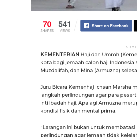
70
541
Share on Facebook
SHARES
VIEWS
ADV
KEMENTERIAN
Haji dan Umroh (Kemen
kota bagi jemaah calon haji Indonesia 
Muzdalifah, dan Mina (Armuzna) selesa
Juru Bicara Kemenhaj Ichsan Marsha m
langkah perlindungan agar para pesert
inti ibadah haji. Apalagi Armuzna mer
kondisi fisik dan mental prima.
“Larangan ini bukan untuk membatasi a
perlindungan agar jemaah tidak kelel