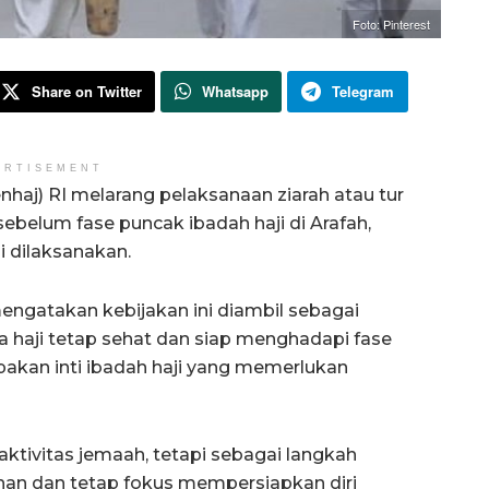
Foto: Pinterest
Share on Twitter
Whatsapp
Telegram
ERTISEMENT
haj) RI melarang pelaksanaan ziarah atau tur
sebelum fase puncak ibadah haji di Arafah,
i dilaksanakan.
engatakan kebijakan ini diambil sebagai
a haji tetap sehat dan siap menghadapi fase
upakan inti ibadah haji yang memerlukan
ktivitas jemaah, tetapi sebagai langkah
ahan dan tetap fokus mempersiapkan diri