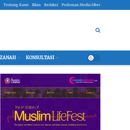
Tentang Kami
Iklan
Redaksi
Pedoman Media Siber
ZANAH
KONSULTASI