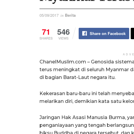
05/09/2017
Berita
in
71
546
Share on Facebook
SHARES
VIEWS
ADV
ChanelMuslim.com – Genosida sistema
terus meningkat di seluruh Myanmar d
di bagian Barat-Laut negara itu.
Kekerasan baru-baru ini telah menye
melarikan diri, demikian kata satu ke
Jaringan Hak Asasi Manusia Burma, 
penganiayaan yang tengah berlangsun
biksu Buddha di negara tersebut, dan ke