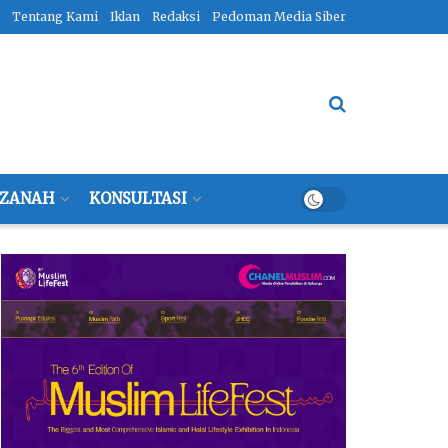
Tentang Kami
Iklan
Redaksi
Pedoman Media Siber
ZANAH
KONSULTASI