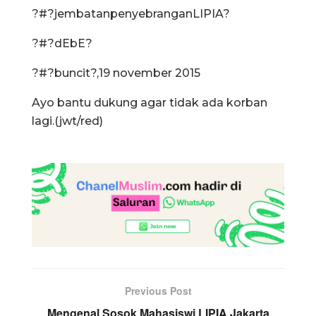
?#?jembatanpenyebranganLIPIA?
?#?dEbE?
?#?buncit?,19 november 2015
Ayo bantu dukung agar tidak ada korban
lagi.(jwt/red)
Previous Post
Mengenal Sosok Mahasiswi LIPIA Jakarta