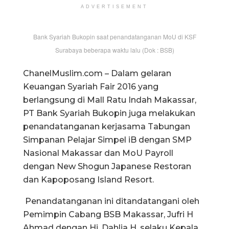
ADVERTISEMENT
Bank Syariah Bukopin saat penandatanganan MoU di KSF
Surabaya beberapa waktu lalu (Dok : BSB)
ChanelMuslim.com – Dalam gelaran
Keuangan Syariah Fair 2016 yang
berlangsung di Mall Ratu Indah Makassar,
PT Bank Syariah Bukopin juga melakukan
penandatanganan kerjasama Tabungan
Simpanan Pelajar Simpel iB dengan SMP
Nasional Makassar dan MoU Payroll
dengan New Shogun Japanese Restoran
dan Kapoposang Island Resort.
Penandatanganan ini ditandatangani oleh
Pemimpin Cabang BSB Makassar, Jufri H
Ahmad dengan Hj. Dahlia H. selaku Kepala