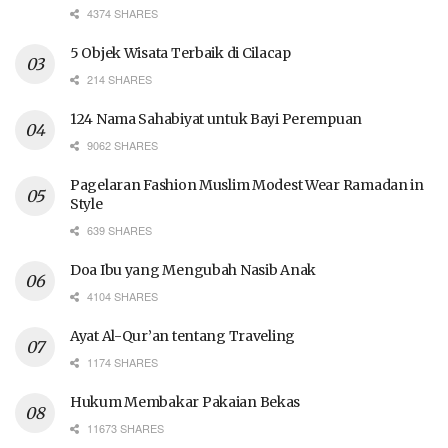
4374 SHARES
5 Objek Wisata Terbaik di Cilacap
214 SHARES
124 Nama Sahabiyat untuk Bayi Perempuan
9062 SHARES
Pagelaran Fashion Muslim Modest Wear Ramadan in
Style
639 SHARES
Doa Ibu yang Mengubah Nasib Anak
4104 SHARES
Ayat Al-Qur’an tentang Traveling
1174 SHARES
Hukum Membakar Pakaian Bekas
11673 SHARES