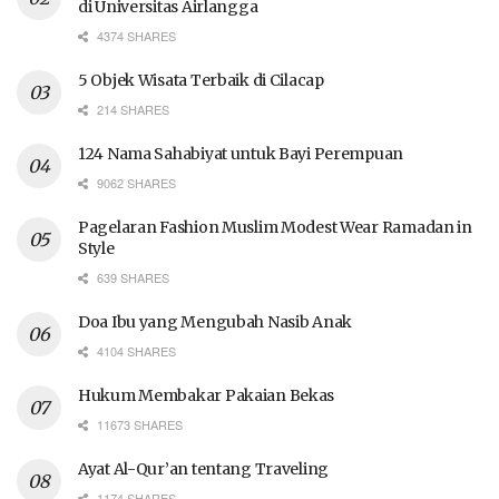
di Universitas Airlangga
4374 SHARES
5 Objek Wisata Terbaik di Cilacap
214 SHARES
124 Nama Sahabiyat untuk Bayi Perempuan
9062 SHARES
Pagelaran Fashion Muslim Modest Wear Ramadan in
Style
639 SHARES
Doa Ibu yang Mengubah Nasib Anak
4104 SHARES
Hukum Membakar Pakaian Bekas
11673 SHARES
Ayat Al-Qur’an tentang Traveling
1174 SHARES