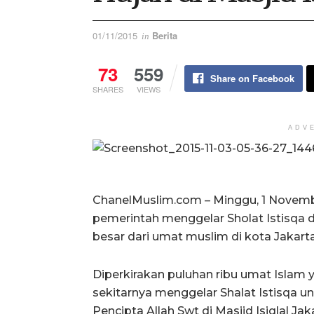
01/11/2015
Berita
in
73
559
Share on Facebook
SHARES
VIEWS
ADV
ChanelMuslim.com – Minggu, 1 Novemb
pemerintah menggelar Sholat Istisqa d
besar dari umat muslim di kota Jakarta
Diperkirakan puluhan ribu umat Islam y
sekitarnya menggelar Shalat Istisqa
Pencipta Allah Swt di Masjid Isiqlal Jak