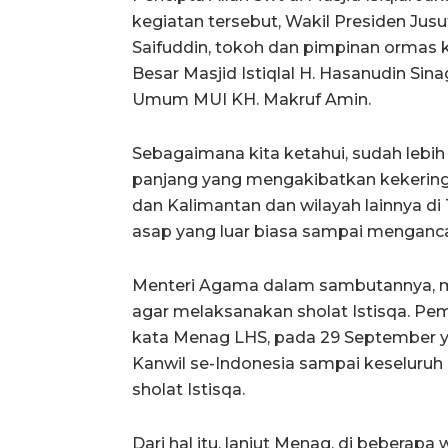
kegiatan tersebut, Wakil Presiden Ju
Saifuddin, tokoh dan pimpinan ormas 
Besar Masjid Istiqlal H. Hasanudin Si
Umum MUI KH. Makruf Amin.
Sebagaimana kita ketahui, sudah lebih 
panjang yang mengakibatkan kekeringa
dan Kalimantan dan wilayah lainnya di
asap yang luar biasa sampai menganca
Menteri Agama dalam sambutannya, me
agar melaksanakan sholat Istisqa. Pe
kata Menag LHS, pada 29 September y
Kanwil se-Indonesia sampai keseluru
sholat Istisqa.
Dari hal itu, lanjut Menag, di beberapa