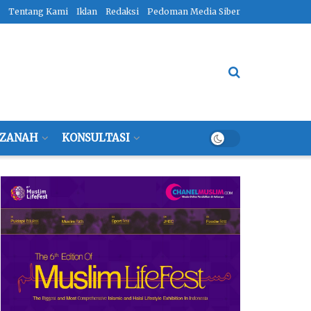
Tentang Kami
Iklan
Redaksi
Pedoman Media Siber
ZANAH
KONSULTASI