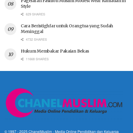
Pagelaran Fashion Muslim Modest Wear Ramadan in
Style
629 SHARES
Cara Beristighfar untuk Orangtua yang Sudah
Meninggal
4732 SHARES
Hukum Membakar Pakaian Bekas
11668 SHARES
© 1997 - 2025
ChanelMuslim
- Media Online Pendidikan dan Keluarga