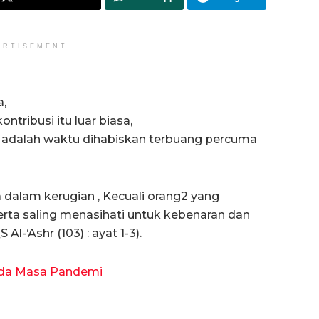
ERTISEMENT
a,
tribusi itu luar biasa,
na adalah waktu dihabiskan terbuang percuma
dalam kerugian , Kecuali orang2 yang
rta saling menasihati untuk kebenaran dan
l-‘Ashr (103) : ayat 1-3).
ada Masa Pandemi