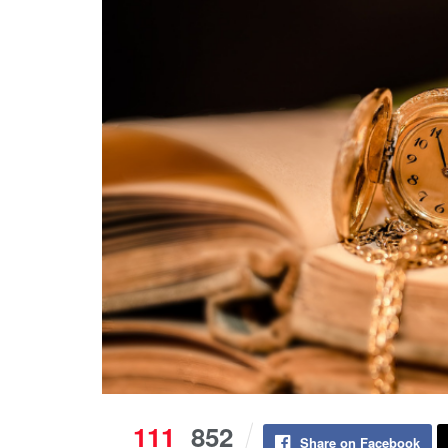
111
852
Share on Facebook