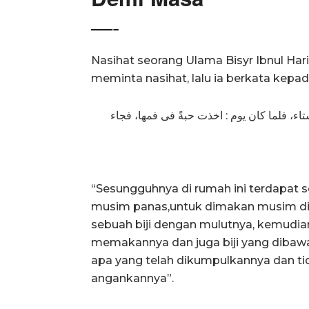
—-
Nasihat seorang Ulama Bisyr Ibnul Hari
meminta nasihat, lalu ia berkata kepad
ء، فلما كان يوم : اخذت حبةً فى فمها، فجاء
“Sesungguhnya di rumah ini terdapat s
musim panas,untuk dimakan musim din
sebuah biji dengan mulutnya, kemudia
memakannya dan juga biji yang dibaw
apa yang telah dikumpulkannya dan ti
angankannya”.