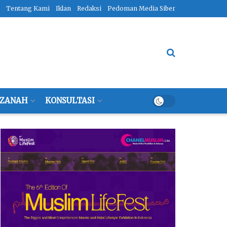
Tentang Kami
Iklan
Redaksi
Pedoman Media Siber
ZANAH
KONSULTASI