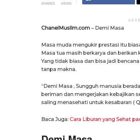
SHARES
VIEWS
ADV
ChanelMuslim.com
– Demi Masa
Masa muda mengukir prestasi itu bias
Masa tua masih berkarya dan berikan kon
Yang tidak biasa dan bisa jadi benca
tanpa makna.
“Demi Masa , Sungguh manusia berada 
beriman dan mengerjakan kebajikan se
saling menasehati untuk kesabaran ( QS A
Baca Juga:
Cara Liburan yang Sehat p
Demi Masa