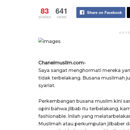
83
641
Share on Facebook
SHARES
VIEWS
ADV
Chanelmuslim.com-
Saya sangat menghormati mereka yan
tidak terbelakang. Busana muslimah jug
syariat.
Perkembangan busana muslim kini sang
opini bahwa jilbab itu terbelakang, ka
fashionable. Inilah yang melatarbela
Muslimah atau perkumpulan jilbaber 