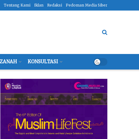
Tentang Kami
Iklan
Redaksi
Pedoman Media Siber
ZANAH
KONSULTASI