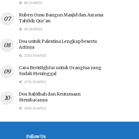
86 SHARES
Ruben Onsu Bangun Masjid dan Asrama
Tahfidz Qur’an
69 SHARES
Doa untuk Palestina Lengkap beserta
Artinya
2333 SHARES
Cara Beristighfar untuk Orangtua yang
Sudah Meninggal
4734 SHARES
Doa Rabithah dan Keutamaan
Membacanya
2406 SHARES
Follow Us