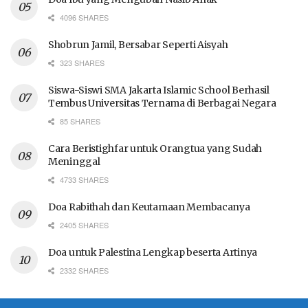
4096 SHARES
Shobrun Jamil, Bersabar Seperti Aisyah
323 SHARES
Siswa-Siswi SMA Jakarta Islamic School Berhasil
Tembus Universitas Ternama di Berbagai Negara
85 SHARES
Cara Beristighfar untuk Orangtua yang Sudah
Meninggal
4733 SHARES
Doa Rabithah dan Keutamaan Membacanya
2405 SHARES
Doa untuk Palestina Lengkap beserta Artinya
2332 SHARES