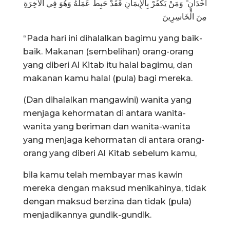
أَخْدَانٍ ۗ وَمَنْ يَكْفُرْ بِالْإِيمَانِ فَقَدْ حَبِطَ عَمَلُهُ وَهُوَ فِي الْآخِرَةِ
مِنَ الْخَاسِرِينَ
“Pada hari ini dihalalkan bagimu yang baik-
baik. Makanan (sembelihan) orang-orang
yang diberi Al Kitab itu halal bagimu, dan
makanan kamu halal (pula) bagi mereka.
(Dan dihalalkan mangawini) wanita yang
menjaga kehormatan di antara wanita-
wanita yang beriman dan wanita-wanita
yang menjaga kehormatan di antara orang-
orang yang diberi Al Kitab sebelum kamu,
bila kamu telah membayar mas kawin
mereka dengan maksud menikahinya, tidak
dengan maksud berzina dan tidak (pula)
menjadikannya gundik-gundik.