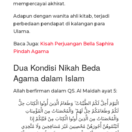
mempercayai akhirat.
Adapun dengan wanita ahli kitab, terjadi
perbedaan pendapat di kalangan para
Ulama.
Baca Juga:
Kisah Perjuangan Bella Saphira
Pindah Agama
Dua Kondisi Nikah Beda
Agama dalam Islam
Allah berfirman dalam QS. Al Maidah ayat 5:
الْيَوْمَ أُحِلَّ لَكُمُ الطَّيِّبَاتُ ۖ وَطَعَامُ الَّذِينَ أُوتُوا الْكِتَابَ حِلٌّ
لَكُمْ وَطَعَامُكُمْ حِلٌّ لَهُمْ ۖ وَالْمُحْصَنَاتُ مِنَ الْمُؤْمِنَاتِ
وَالْمُحْصَنَاتُ مِنَ الَّذِينَ أُوتُوا الْكِتَابَ مِنْ قَبْلِكُمْ إِذَا
آتَيْتُمُوهُنَّ أُجُورَهُنَّ مُحْصِنِينَ غَيْرَ مُسَافِحِينَ وَلَا مُتَّخِذِي