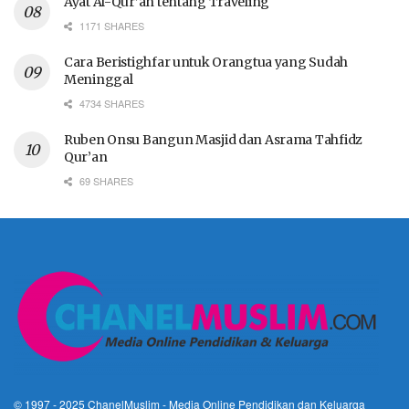
Ayat Al-Qur’an tentang Traveling
1171 SHARES
Cara Beristighfar untuk Orangtua yang Sudah
Meninggal
4734 SHARES
Ruben Onsu Bangun Masjid dan Asrama Tahfidz
Qur’an
69 SHARES
© 1997 - 2025
ChanelMuslim
- Media Online Pendidikan dan Keluarga