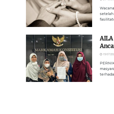
Wacana 
setela
fasilit
AILA
Anca
15/07/20
PERNIK
masyara
terhada