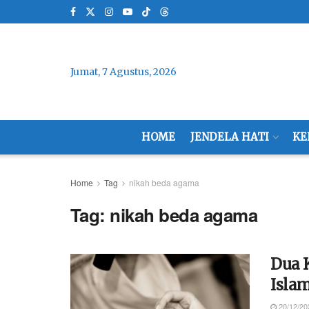
Jumat, 7 Agustus, 2026
HOME
JENDELA HATI
KE
Home
Tag
nikah beda agama
Tag:
nikah beda agama
Dua 
Isla
20/12/20