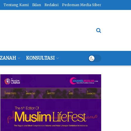
Tentang Kami
Iklan
Redaksi
Pedoman Media Siber
ZANAH
KONSULTASI