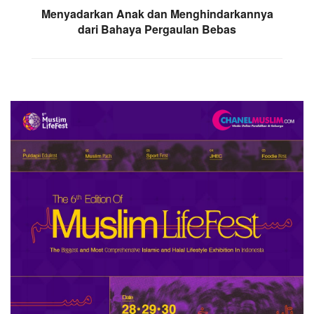
Menyadarkan Anak dan Menghindarkannya
dari Bahaya Pergaulan Bebas