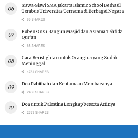
Siswa-Siswi SMA Jakarta Islamic School Berhasil
Tembus Universitas Ternama di Berbagai Negara
86 SHARES
Ruben Onsu Bangun Masjid dan Asrama Tahfidz
Qur’an
68 SHARES
Cara Beristighfar untuk Orangtua yang Sudah
Meninggal
4734 SHARES
Doa Rabithah dan Keutamaan Membacanya
2406 SHARES
Doa untuk Palestina Lengkap beserta Artinya
2333 SHARES