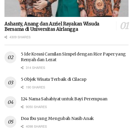
Ashanty, Anang dan Azriel Rayakan Wisuda
Bersama di Universitas Airlangga
4309 SHARES
5 Ide Kreasi Camilan Simpel dengan Rice Paper yang
Renyah dan Lezat
314 SHARES
5 Objek Wisata Terbaik di Cilacap
190 SHARES
124 Nama Sahabiyat untuk Bayi Perempuan
9050 SHARES
Doa Ibu yang Mengubah Nasib Anak
4098 SHARES