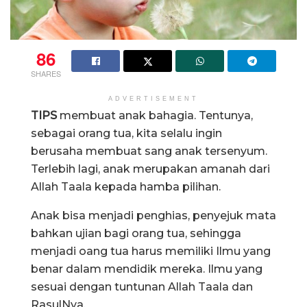
86
SHARES
ADVERTISEMENT
TIPS
membuat anak bahagia. Tentunya,
sebagai orang tua, kita selalu ingin
berusaha membuat sang anak tersenyum.
Terlebih lagi, anak merupakan amanah dari
Allah Taala kepada hamba pilihan.
Anak bisa menjadi penghias, penyejuk mata
bahkan ujian bagi orang tua, sehingga
menjadi oang tua harus memiliki Ilmu yang
benar dalam mendidik mereka. Ilmu yang
sesuai dengan tuntunan Allah Taala dan
RasulNya.