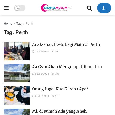
Home
Tag
Perth
Tag:
Perth
Anak-anak JIGSc Lagi Main di Perth
27/07/2025
591
Aa Gym Akan Menginap di Rumahku
03/03/2024
739
Orang Ingat Kita Karena Apa?
02/02/2024
611
Mi, di Rumah Ada yang Aneh