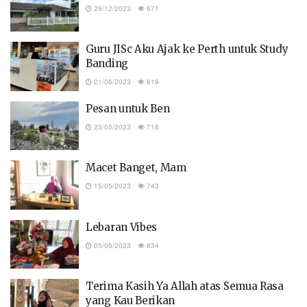
29/12/2023
671
Guru JISc Aku Ajak ke Perth untuk Study
Banding
21/06/2023
619
Pesan untuk Ben
23/05/2023
718
Macet Banget, Mam
15/05/2023
743
Lebaran Vibes
05/05/2023
834
Terima Kasih Ya Allah atas Semua Rasa
yang Kau Berikan