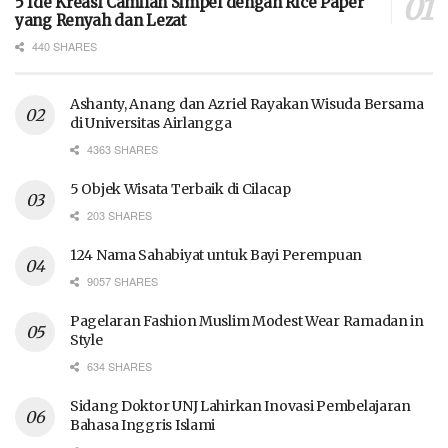
5 Ide Kreasi Camilan Simpel dengan Rice Paper
yang Renyah dan Lezat
440 SHARES
Ashanty, Anang dan Azriel Rayakan Wisuda Bersama
di Universitas Airlangga
4363 SHARES
5 Objek Wisata Terbaik di Cilacap
203 SHARES
124 Nama Sahabiyat untuk Bayi Perempuan
9057 SHARES
Pagelaran Fashion Muslim Modest Wear Ramadan in
Style
634 SHARES
Sidang Doktor UNJ Lahirkan Inovasi Pembelajaran
Bahasa Inggris Islami