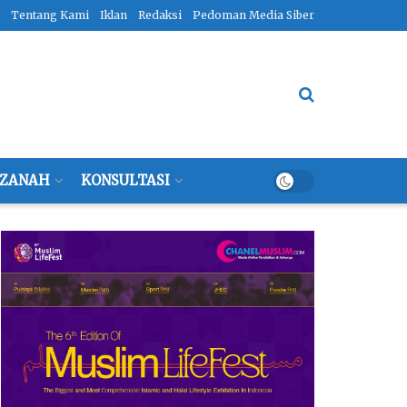
Tentang Kami
Iklan
Redaksi
Pedoman Media Siber
ZANAH
KONSULTASI